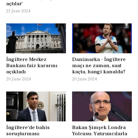
açtılar’
21 June 2024
İngiltere Merkez
Danimarka – İngiltere
Bankası faiz kararını
maçı ne zaman, saat
açıkladı
kaçta, hangi kanalda?
20 June 2024
20 June 2024
İngiltere’de bahis
Bakan Şimşek Londra
soruşturması:
Yolcusu: Yatırımcılarla