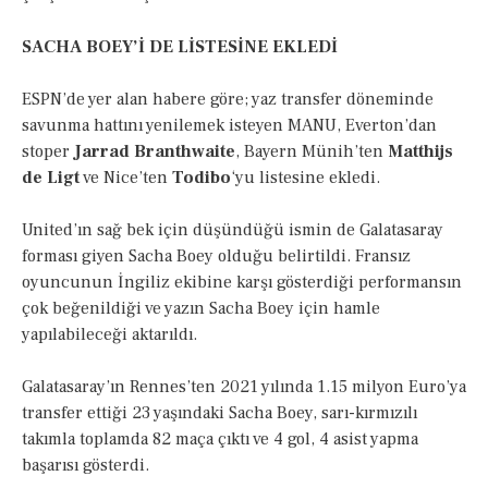
SACHA BOEY’İ DE LİSTESİNE EKLEDİ
ESPN’de yer alan habere göre; yaz transfer döneminde
savunma hattını yenilemek isteyen MANU, Everton’dan
stoper
Jarrad Branthwaite
, Bayern Münih’ten
Matthijs
de Ligt
ve Nice’ten
Todibo
‘yu listesine ekledi.
United’ın sağ bek için düşündüğü ismin de Galatasaray
forması giyen Sacha Boey olduğu belirtildi. Fransız
oyuncunun İngiliz ekibine karşı gösterdiği performansın
çok beğenildiği ve yazın Sacha Boey için hamle
yapılabileceği aktarıldı.
Galatasaray’ın Rennes’ten 2021 yılında 1.15 milyon Euro’ya
transfer ettiği 23 yaşındaki Sacha Boey, sarı-kırmızılı
takımla toplamda 82 maça çıktı ve 4 gol, 4 asist yapma
başarısı gösterdi.