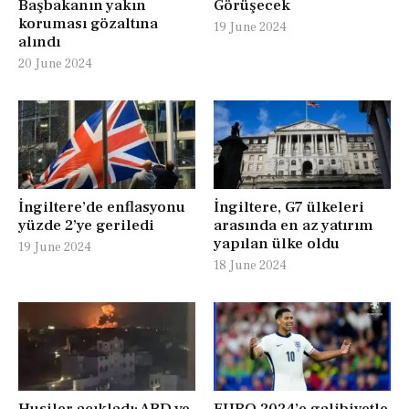
Başbakanın yakın
Görüşecek
koruması gözaltına
19 June 2024
alındı
20 June 2024
İngiltere’de enflasyonu
İngiltere, G7 ülkeleri
yüzde 2’ye geriledi
arasında en az yatırım
yapılan ülke oldu
19 June 2024
18 June 2024
Husiler açıkladı: ABD ve
EURO 2024’e galibiyetle