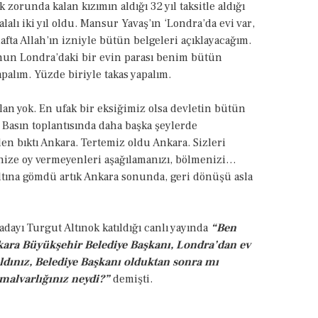
 zorunda kalan kızımın aldığı 32 yıl taksitle aldığı
alalı iki yıl oldu. Mansur Yavaş’ın ‘Londra’da evi var,
afta Allah’ın izniyle bütün belgeleri açıklayacağım.
Onun Londra’daki bir evin parası benim bütün
apalım. Yüzde biriyle takas yapalım.
alan yok. En ufak bir eksiğimiz olsa devletin bütün
. Basın toplantısında daha başka şeylerde
nden bıktı Ankara. Tertemiz oldu Ankara. Sizleri
endinize oy vermeyenleri aşağılamanızı, bölmenizi…
 altına gömdü artık Ankara sonunda, geri dönüşü asla
ayı Turgut Altınok katıldığı canlı yayında
“Ben
ara Büyükşehir Belediye Başkanı, Londra’dan ev
ldınız, Belediye Başkanı olduktan sonra mı
malvarlığınız neydi?”
demişti.