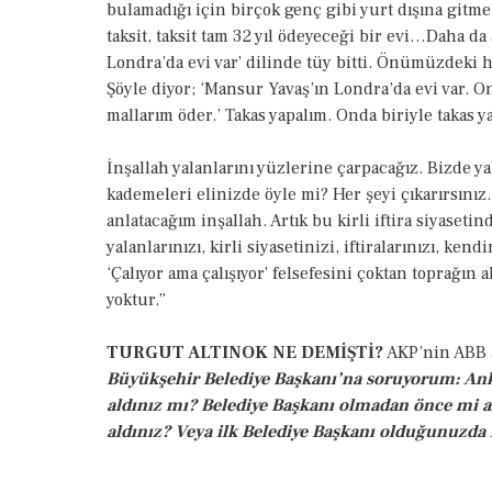
bulamadığı için birçok genç gibi yurt dışına gitmek
taksit, taksit tam 32 yıl ödeyeceği bir evi…Daha da 
Londra’da evi var’ dilinde tüy bitti. Önümüzdeki h
Şöyle diyor; ‘Mansur Yavaş’ın Londra’da evi var. 
mallarım öder.’ Takas yapalım. Onda biriyle takas y
İnşallah yalanlarını yüzlerine çarpacağız. Bizde y
kademeleri elinizde öyle mi? Her şeyi çıkarırsınız
anlatacağım inşallah. Artık bu kirli iftira siyaseti
yalanlarınızı, kirli siyasetinizi, iftiralarınızı, k
‘Çalıyor ama çalışıyor’ felsefesini çoktan toprağın
yoktur.”
TURGUT ALTINOK NE DEMİŞTİ?
AKP’nin ABB ad
Büyükşehir Belediye Başkanı’na soruyorum: Ank
aldınız mı? Belediye Başkanı olmadan önce mi a
aldınız? Veya ilk Belediye Başkanı olduğunuzda 