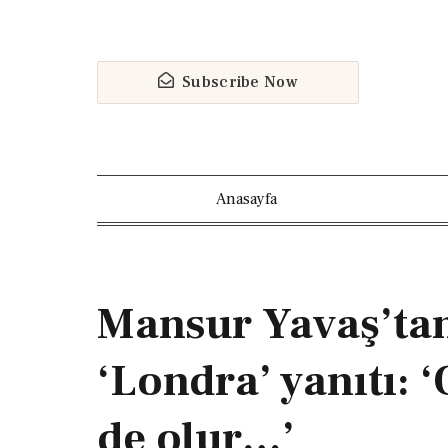
Subscribe Now
Anasayfa
Mansur Yavaş’tan
‘Londra’ yanıtı: 
de olur…’