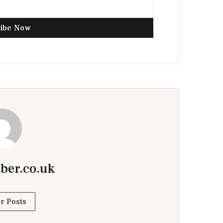
ibe Now
ber.co.uk
r Posts