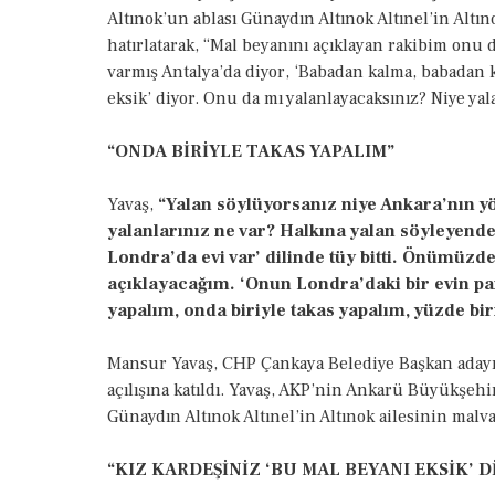
Altınok’un ablası Günaydın Altınok Altınel’in Altıno
hatırlatarak, “Mal beyanını açıklayan rakibim onu 
varmış Antalya’da diyor, ‘Babadan kalma, babadan k
eksik’ diyor. Onu da mı yalanlayacaksınız? Niye ya
“ONDA BİRİYLE TAKAS YAPALIM”
Yavaş,
“Yalan söylüyorsanız niye Ankara’nın y
yalanlarınız ne var? Halkına yalan söyleyend
Londra’da evi var’ dilinde tüy bitti. Önümüzdek
açıklayacağım. ‘Onun Londra’daki bir evin pa
yapalım, onda biriyle takas yapalım, yüzde bir
Mansur Yavaş, CHP Çankaya Belediye Başkan adayı
açılışına katıldı. Yavaş, AKP’nin Ankarü Büyükşehi
Günaydın Altınok Altınel’in Altınok ailesinin malva
“KIZ KARDEŞİNİZ ‘BU MAL BEYANI EKSİK’ D