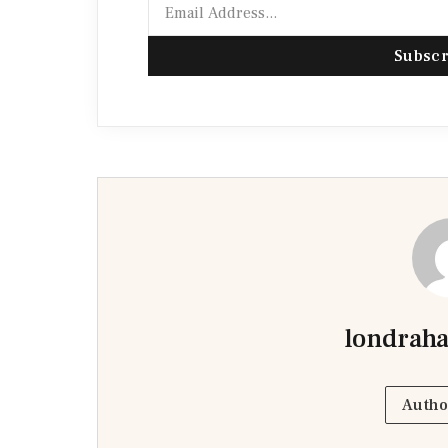
Subscr
londraha
Autho