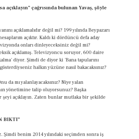
rsa açıklayın” çağrısında bulunan Yavaş, şöyle
yanını açıklamalıdır değil mi? 199 yılında Beypazarı
esaplarım açıktır. Kaldı ki dördüncü defa aday
evizyonda onları dinleyeceksiniz değil mi?
eksik açıklamış. Televizyoncu soruyor, 600 daire
alma’ diyor. Şimdi de diyor ki ‘Bana tapularını
ik gösterdiyseniz halkın yüzüne nasıl bakacaksınız?
 Onu da mı yalanlayacaksınız? Niye yalan
nın yönetimine talip oluyorsunuz? Başka
r şeyi açıklayın. Zaten bunlar mutlaka bir şekilde
N BIKTI”
z. Şimdi benim 2014 yılındaki seçimden sonra iş