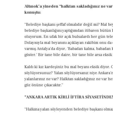
Altınok’a yineden “halktan sakladığınız ne va
konuştu:
“Belediye başkanı şeffaf olmalıdır değil mi? Mal be
belediye başkanlığını yaptığımdan itibaren bütün h
oluyorum. En ufak bir açık bulsalardı her gün tel
Dolayısıyla mal beyanını açıklayan rakibim onu da 
varmış Antalya’da diyor, ‘Babadan kalma, babadan k
göster.’ Bir tane bile daire, bir tane bile arsa eks
Kaldı ki kız kardeşiniz bu mal beyanı eksik diyor.
söylüyorsunuz? Yalan söylüyorsanız niye Ankara’
yalanlarınız ne var? Halktan sakladığınız ne var he
göz önüne çıkacaktır.”
”ANKARA ARTIK KİRLİ İFTİRA SİYASETİNDE
“Halkına yalan söyleyenden belediye başkanı olma