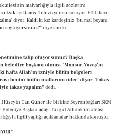
k ailesinin malvarlığıyla ilgili sözlerini
da eksik açıklamış. Televizyoncu soruyor, 600 daire
alma’ diyor. Kaldı ki kız kardeşiniz ‘bu mal beyanı
lan söylüyorsunuz?” diye sordu.
önetimine talip oluyorsunuz? Başka
en belediye başkanı olmaz. ‘Mansur Yavaş’ın
i hafta Allah’ın izniyle bütün belgeleri
rası benim bütün mallarımı öder’ diyor. Takas
iyle takas yapalım”
dedi.
 Hüseyin Can Güner ile birlikte Seyranbağları SKM
r Belediye Başkan adayı Turgut Altınok’un ablası
rlığıyla ilgili yaptığı açıklamalar hakkında konuştu.
İYOR”