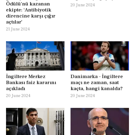
Ödülü’nü kazanan
20 June 2024
ekipte: ‘Antibiyotik
direncine karşı çığır
açtılar’
21 June 2024
İngiltere Merkez
Danimarka – İngiltere
Bankası faiz kararını
maçı ne zaman, saat
açıkladı
kaçta, hangi kanalda?
20 June 2024
20 June 2024